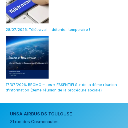
28/07/2026: Télétravail – détente…temporaire !
17/07/2026: BROMO – Les « ESSENTIELS » de la 4ème réunion
d’information (3ème réunion de la procédure sociale)
UNSA AIRBUS DS TOULOUSE
31 rue des Cosmonautes