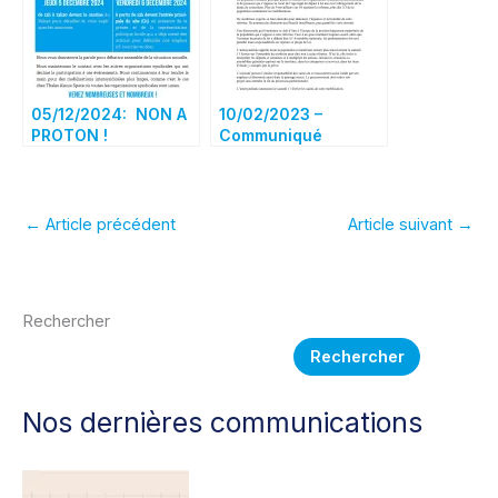
05/12/2024: NON A
10/02/2023 –
PROTON !
Communiqué
intersyndical
Retraites :
mobilisation le 11/02
←
Article précédent
Article suivant
→
Rechercher
Rechercher
Nos dernières communications