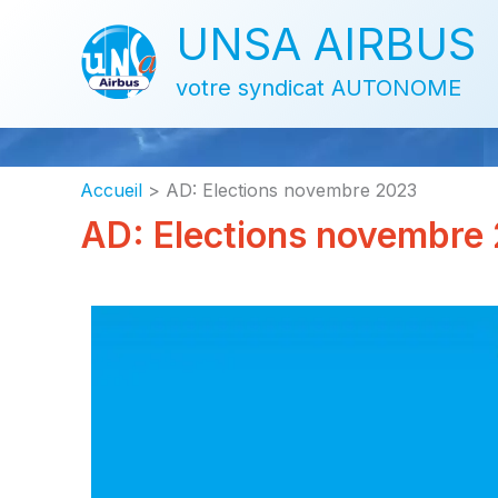
Aller
UNSA AIRBUS
au
contenu
votre syndicat AUTONOME
Accueil
AD: Elections novembre 2023
AD: Elections novembre