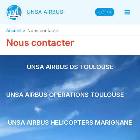
Aller
UNSA AIRBUS
au
J'adhère
contenu
Accueil
Nous contacter
Nous contacter
UNSA AIRBUS DS TOULOUSE
UNSA AIRBUS OPERATIONS TOULOUSE
UNSA AIRBUS HELICOPTERS MARIGNANE