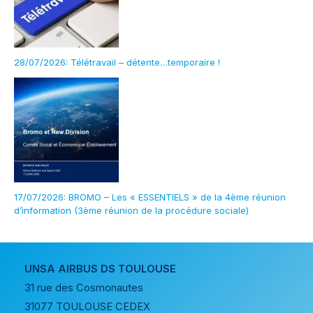
28/07/2026: Télétravail – détente…temporaire !
17/07/2026: BROMO – Les « ESSENTIELS » de la 4ème réunion
d’information (3ème réunion de la procédure sociale)
UNSA AIRBUS DS TOULOUSE
31 rue des Cosmonautes
31077 TOULOUSE CEDEX