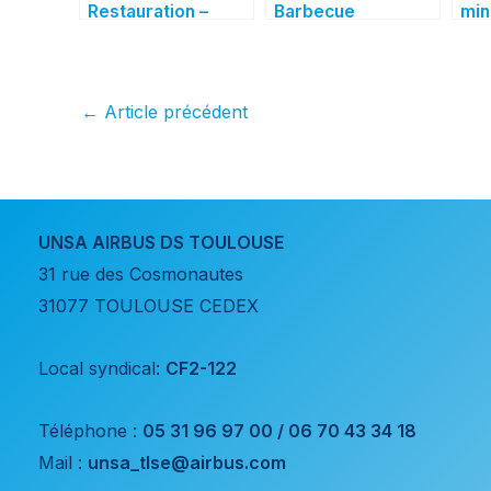
Restauration –
Barbecue
min
déclaration UNSA
revendicatif et
Ing
au CSE du 22 mai
café gourmand le
Cad
2025
1er avril
←
Article précédent
UNSA AIRBUS DS TOULOUSE
31 rue des Cosmonautes
31077 TOULOUSE CEDEX
Local syndical:
CF2-122
Téléphone :
05 31 96 97 00 / 06 70 43 34 18
Mail :
unsa_tlse@airbus.com