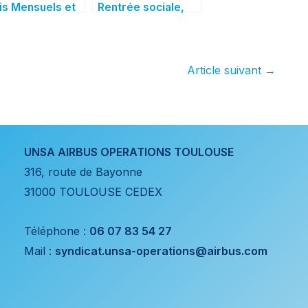
is Mensuels et
Rentrée sociale,
énieurs &
l’UNSA mobilisée
res 2023
pour les droits des
salariés Airbus
Article suivant
→
UNSA AIRBUS OPERATIONS TOULOUSE
316, route de Bayonne
31000 TOULOUSE CEDEX
Téléphone :
06 07 83 54 27
Mail :
syndicat.unsa-operations@airbus.com