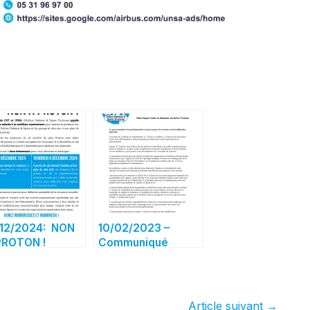
12/2024: NON
10/02/2023 –
PROTON !
Communiqué
intersyndical
Retraites :
mobilisation le
11/02
Article suivant
→