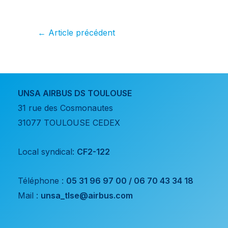
31/12/2026
septembre
le 
←
Article précédent
UNSA AIRBUS DS TOULOUSE
31 rue des Cosmonautes
31077 TOULOUSE CEDEX
Local syndical:
CF2-122
Téléphone :
05 31 96 97 00 / 06 70 43 34 18
Mail :
unsa_tlse@airbus.com