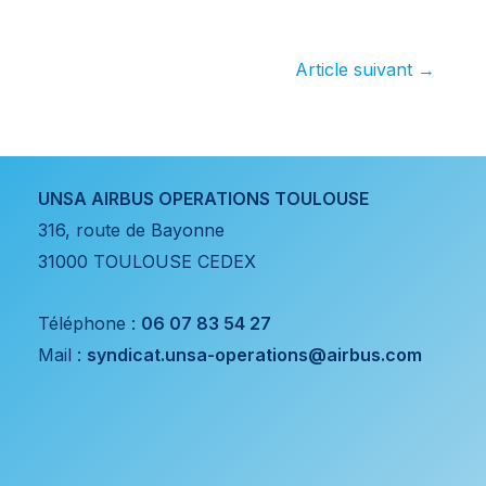
18 septembre
manifestant·es :
l’intersyndicale
lance un ultimatum
Article suivant
→
UNSA AIRBUS OPERATIONS TOULOUSE
316, route de Bayonne
31000 TOULOUSE CEDEX
Téléphone :
06 07 83 54 27
Mail :
syndicat.unsa-operations@airbus.com