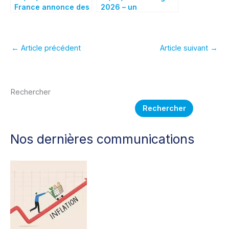
France annonce des
2026 – un
avancées dans les
gouvernement
discussions sur
enfermé dans le
l’alliance
courtermisme et la
européenne des
caricature
←
Article précédent
Article suivant
→
satellites
Rechercher
Rechercher
Nos dernières communications