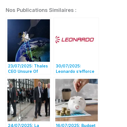
Nos Publications Similaires :
23/07/2025: Thales
30/07/2025:
CEO Unsure Of
Leonardo s’efforce
Satellite Merger
toujours de créer un
Talks Outcome
géant spatial avec
Airbus et Thales,
selon son PDG
24/07/2025: La
16/07/2025: Budget