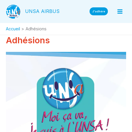
Aller
UNSA AIRBUS
au
J'adhère
contenu
Accueil
Adhésions
Adhésions