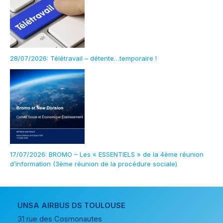
28/07/2026: Télétravail – détente…temporaire !
17/07/2026: BROMO – Les « ESSENTIELS » de la 4ème réunion
d’information (3ème réunion de la procédure sociale)
UNSA AIRBUS DS TOULOUSE
31 rue des Cosmonautes