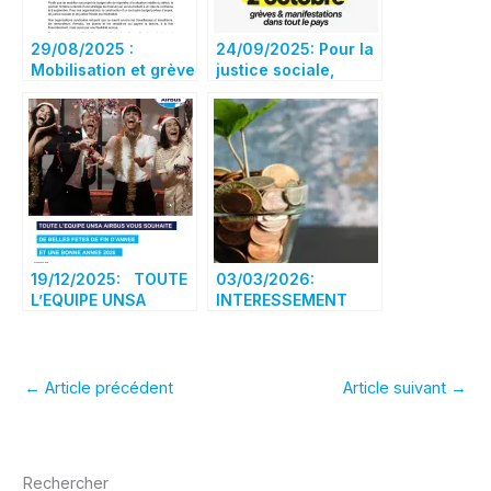
29/08/2025 :
24/09/2025: Pour la
Mobilisation et grève
justice sociale,
le 18 septembre
fiscale et
environnementale,
mobilisons-nous le 2
octobre ! Toulouse
Saint-cyprien à 14h
19/12/2025: TOUTE
03/03/2026:
L’EQUIPE UNSA
INTERESSEMENT
AIRBUS VOUS
2025 versé en 2026
SOUHAITE DE BELLES
FETES DE FIN
D’ANNEE
←
Article précédent
Article suivant
→
Rechercher