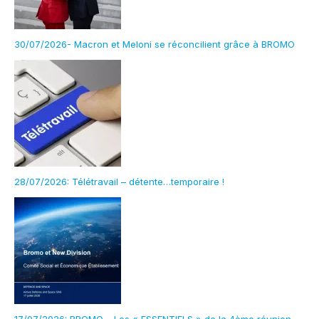
30/07/2026- Macron et Meloni se réconcilient grâce à BROMO
28/07/2026: Télétravail – détente…temporaire !
17/07/2026: BROMO – Les « ESSENTIELS » de la 4ème réunion