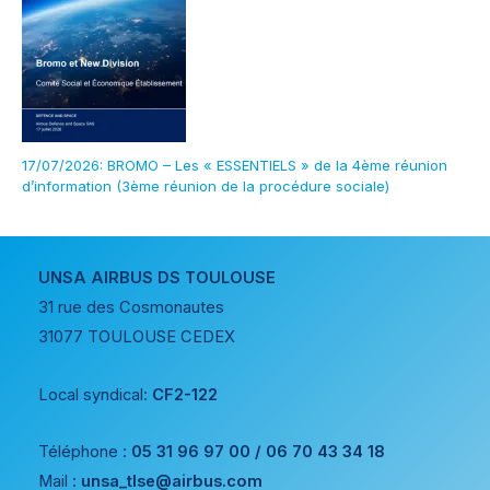
17/07/2026: BROMO – Les « ESSENTIELS » de la 4ème réunion
d’information (3ème réunion de la procédure sociale)
UNSA AIRBUS DS TOULOUSE
31 rue des Cosmonautes
31077 TOULOUSE CEDEX
Local syndical:
CF2-122
Téléphone :
05 31 96 97 00 / 06 70 43 34 18
Mail :
unsa_tlse@airbus.com