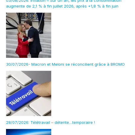
03/08/2026: Inflation – Sur un an, les prix à la consommation
augmente de 2,1 % à fin juillet 2026, après +1,8 % à fin juin
30/07/2026- Macron et Meloni se réconcilient grâce à BROMO
28/07/2026: Télétravail – détente…temporaire !