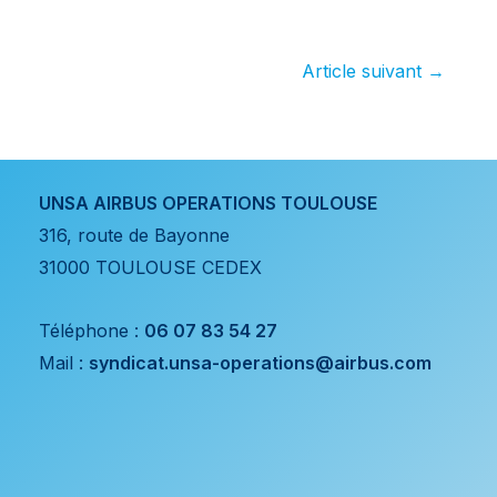
dessous les
nouvelles mesures
et conditions sur le
Article suivant
→
TELETRAVAIL,
applicables au 1er
septembre 2024
UNSA AIRBUS OPERATIONS TOULOUSE
316, route de Bayonne
31000 TOULOUSE CEDEX
Téléphone :
06 07 83 54 27
Mail :
syndicat.unsa-operations@airbus.com