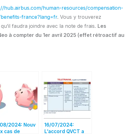
s://hub.airbus.com/human-resources/compensation-
/benefits-france?lang=fr
. Vous y trouverez
qu’il faudra joindre avec la note de frais.
Les
Neo à compter du 1er avril 2025 (effet rétroactif au
08/2024: Nouv
16/07/2024:
x cas de
L’accord QVCT a
locage du PEG
été signé, ci-