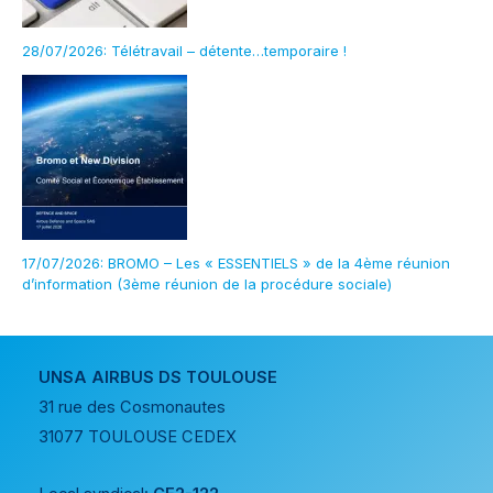
28/07/2026: Télétravail – détente…temporaire !
17/07/2026: BROMO – Les « ESSENTIELS » de la 4ème réunion
d’information (3ème réunion de la procédure sociale)
UNSA AIRBUS DS TOULOUSE
31 rue des Cosmonautes
31077 TOULOUSE CEDEX