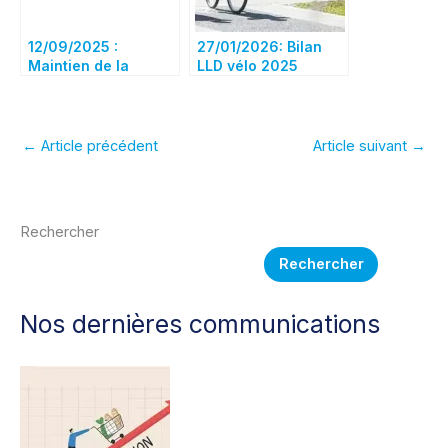
12/09/2025 :
27/01/2026: Bilan
Maintien de la
LLD vélo 2025
couverture santé
IPECA de vos
enfants majeurs
pour 2026
←
Article précédent
Article suivant
→
Rechercher
Rechercher
Nos dernières communications