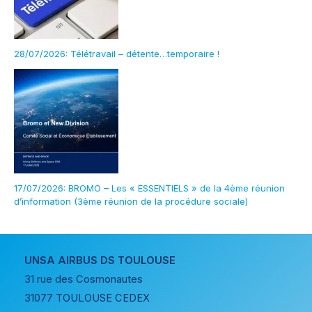
28/07/2026: Télétravail – détente…temporaire !
17/07/2026: BROMO – Les « ESSENTIELS » de la 4ème réunion
d’information (3ème réunion de la procédure sociale)
UNSA AIRBUS DS TOULOUSE
31 rue des Cosmonautes
31077 TOULOUSE CEDEX