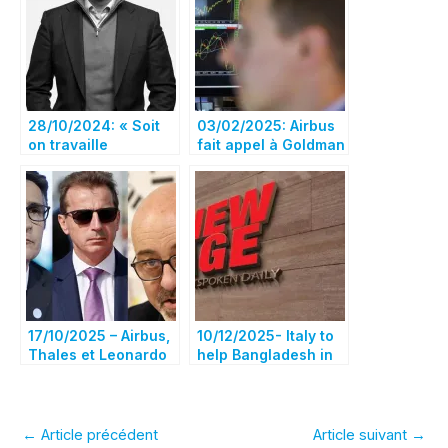
28/10/2024: « Soit
03/02/2025: Airbus
on travaille
fait appel à Goldman
ensemble, soit on
Sachs pour élaborer
meurt », une
la stratégie d’une
conversation avec
nouvelle entreprise
Guillaume Faury,
spatiale européenne
président exécutif
– Bloomberg
d’Airbus
17/10/2025 – Airbus,
10/12/2025- Italy to
Thales et Leonardo
help Bangladesh in
concluent une
earth observation:
alliance satellitaire,
Dommage pour les
Thales dément….
équipes Observation
et Instrumentation
←
Article précédent
Article suivant
→