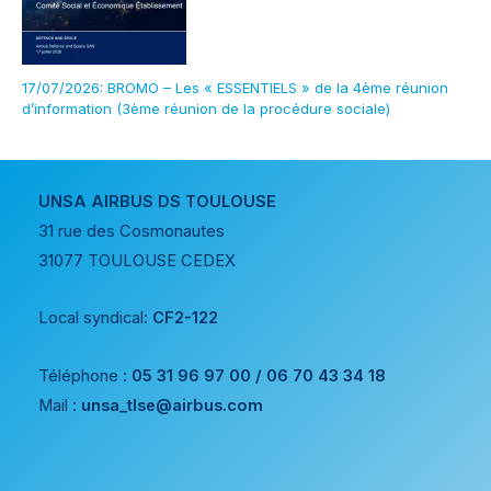
17/07/2026: BROMO – Les « ESSENTIELS » de la 4ème réunion
d’information (3ème réunion de la procédure sociale)
UNSA AIRBUS DS TOULOUSE
31 rue des Cosmonautes
31077 TOULOUSE CEDEX
Local syndical:
CF2-122
Téléphone :
05 31 96 97 00 / 06 70 43 34 18
Mail :
unsa_tlse@airbus.com