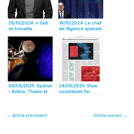
28/10/2024: « Soit
18/10/2024: Le chef
on travaille
de l’Agence spatiale
ensemble, soit on
européenne déclare
meurt », une
que l’Europe doit
conversation avec
être capable de
Guillaume Faury,
rivaliser au niveau
président exécutif
mondial
d’Airbus
09/04/2025: Spatial
24/06/2025: Slow
– Airbus, Thales et
countdown for
Leonardo plaident
European space
pour leur projet de
merger
fusion à Bruxelles
←
Article précédent
Article suivant
→