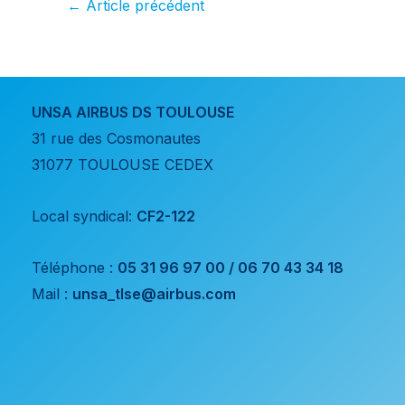
←
Article précédent
en avant mortifère
des autorités
israéliennes et les
exactions
commises à Gaza.
UNSA AIRBUS DS TOULOUSE
31 rue des Cosmonautes
31077 TOULOUSE CEDEX
Local syndical:
CF2-122
Téléphone :
05 31 96 97 00 / 06 70 43 34 18
Mail :
unsa_tlse@airbus.com