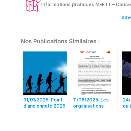
Informations pratiques MEETT – Co
sav
Nos Publications Similaires :
31/01/2025: Point
11/06/2025: Les
24/
d’ancienneté 2025
organisations
ou à
syndicales CFDT,
con
CGT, UNSA,
rep
Solidaires et FSU
l’a
dénoncent la fuite