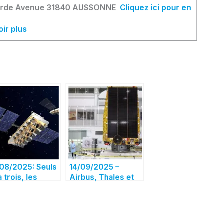
ncorde Avenue 31840 AUSSONNE
Cliquez ici pour en
oir plus
08/2025: Seuls
14/09/2025 –
 trois, les
Airbus, Thales et
structeurs
Leonardo proches
artent à
d’un accord pour
ttaque
marier leurs
activités spatiales