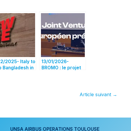
12/2025- Italy to
13/01/2026-
p Bangladesh in
BROMO : le projet
th observation:
de Joint Venture
mage pour les
des grands acteurs
ipes
du spatial
ervation et
européen présenté
Article suivant
→
trumentation
aux étudiants ISAE-
DS !
SUPAERO
UNSA AIRBUS OPERATIONS TOULOUSE