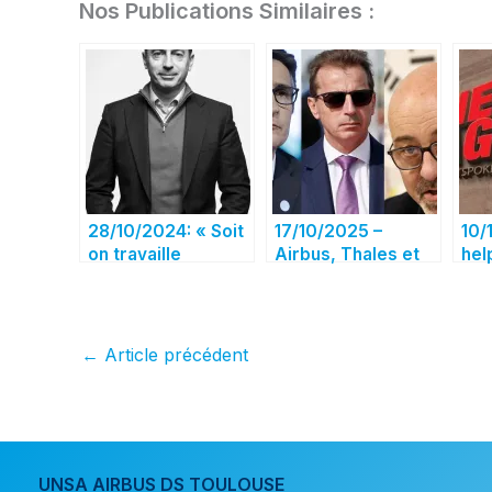
Nos Publications Similaires :
28/10/2024: « Soit
17/10/2025 –
10/
on travaille
Airbus, Thales et
hel
ensemble, soit on
Leonardo
ear
meurt », une
concluent une
Dom
conversation avec
alliance satellitaire,
équ
Guillaume Faury,
Thales dément….
Obs
←
Article précédent
président exécutif
Ins
d’Airbus
d’A
UNSA AIRBUS DS TOULOUSE