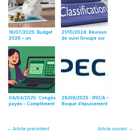
16/07/2025: Budget
21/10/2024: Réunion
2026 – un
de suivi Groupe sur
gouvernement
la classification et
enfermé dans le
l’évolution de la
courtermisme et la
structure des
caricature
emplois
04/04/2025: Congés
29/09/2025 : IPECA –
payés – Complément
Risque d’épuisement
10ème
des réserves
financières à mi
2027 ?
←
Article précédent
Article suivant
→