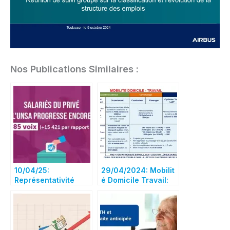
Nos Publications Similaires :
10/04/25:
29/04/2024: Mobilit
Représentativité
é Domicile Travail:
nationale – avec
Dispositions finales
6,45 %,
inexorablement,
l’UNSA poursuit sa
progression