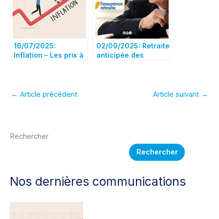
16/07/2025:
02/09/2025: Retraite
Inflation – Les prix à
anticipée des
la consommation
assurés handicapés
sont repartis à la
hausse en juin (+1%
sur 12 mois)
←
Article précédent
Article suivant
→
Rechercher
Rechercher
Nos dernières communications