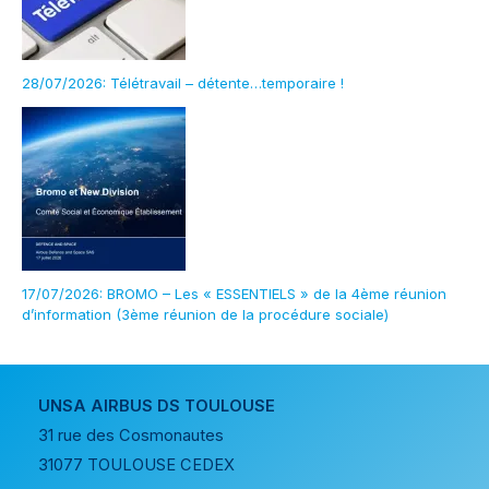
28/07/2026: Télétravail – détente…temporaire !
17/07/2026: BROMO – Les « ESSENTIELS » de la 4ème réunion
d’information (3ème réunion de la procédure sociale)
UNSA AIRBUS DS TOULOUSE
31 rue des Cosmonautes
31077 TOULOUSE CEDEX