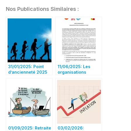
Nos Publications Similaires :
31/01/2025: Point
11/06/2025: Les
d’ancienneté 2025
organisations
syndicales CFDT,
CGT, UNSA,
Solidaires et FSU
dénoncent la fuite
en avant mortifère
des autorités
israéliennes et les
exactions commises
à Gaza.
01/09/2025: Retraite
03/02/2026: