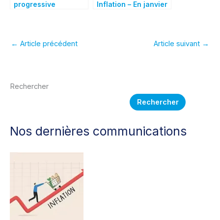
progressive
Inflation – En janvier
accessible dès 60
2026, les prix à la
ans
consommation
baisseraient de
0,3 % sur un mois et
←
Article précédent
Article suivant
→
augmenteraient de
0,3 % sur un an
Rechercher
Rechercher
Nos dernières communications