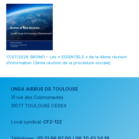
17/07/2026: BROMO – Les « ESSENTIELS » de la 4ème réunion
d’information (3ème réunion de la procédure sociale)
UNSA AIRBUS DS TOULOUSE
31 rue des Cosmonautes
31077 TOULOUSE CEDEX
Local syndical:
CF2-122
Téléphone :
05 31 96 97 00 / 06 70 43 34 18