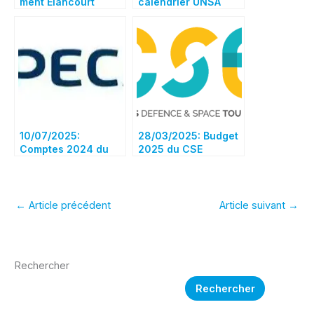
ment Elancourt
calendrier UNSA
ADS 2025 est
disponible
10/07/2025:
28/03/2025: Budget
Comptes 2024 du
2025 du CSE
contrat AIRBUS
Santé & Prévoyance
IPECA dans le rouge
!
←
Article précédent
Article suivant
→
Rechercher
Rechercher