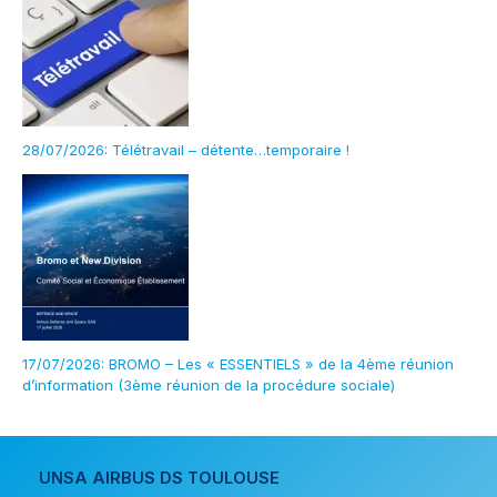
28/07/2026: Télétravail – détente…temporaire !
17/07/2026: BROMO – Les « ESSENTIELS » de la 4ème réunion
d’information (3ème réunion de la procédure sociale)
UNSA AIRBUS DS TOULOUSE