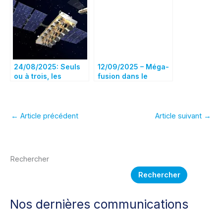
Airbus et Thales,
l’alliance
selon son PDG
européenne des
satellites
24/08/2025: Seuls
12/09/2025 – Méga-
ou à trois, les
fusion dans le
constructeurs
spatial : Airbus,
repartent à l’attaque
Leonardo et Thales
entrent dans le «
money time »
←
Article précédent
Article suivant
→
Rechercher
Rechercher
Nos dernières communications