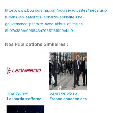
https://www.boursorama.com/bourse/actualites/megafusio
n-dans-les-satellites-leonardo-souhaite-une-
gouvernance-paritaire-avec-airbus-et-thales-
8b97c38fee096546a7085116f990ebb9
Nos Publications Similaires :
30/07/2025:
24/07/2025: La
Leonardo s’efforce
France annonce des
toujours de créer un
avancées dans les
géant spatial avec
discussions sur