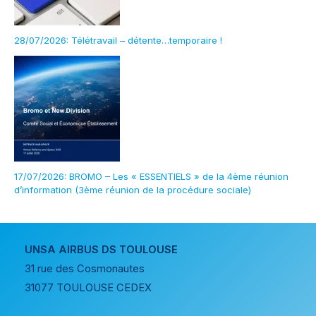
28/07/2026: Télétravail – détente…temporaire !
17/07/2026: BROMO – Les « ESSENTIELS » de la 4ème réunion
d’information (3ème réunion de la procédure sociale)
UNSA AIRBUS DS TOULOUSE
31 rue des Cosmonautes
31077 TOULOUSE CEDEX