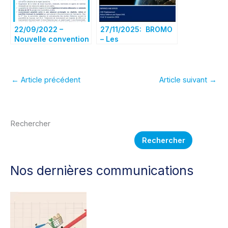
22/09/2022 –
27/11/2025: BROMO
Nouvelle convention
– Les
de la Métallurgie:
« ESSENTIELS » de
Les droits des
la 1ère réunion de la
salariés fragilisés!
procédure sociale
←
Article précédent
Article suivant
→
Rechercher
Rechercher
Nos dernières communications