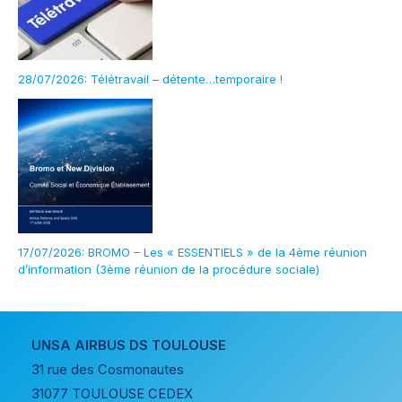
28/07/2026: Télétravail – détente…temporaire !
17/07/2026: BROMO – Les « ESSENTIELS » de la 4ème réunion
d’information (3ème réunion de la procédure sociale)
UNSA AIRBUS DS TOULOUSE
31 rue des Cosmonautes
31077 TOULOUSE CEDEX