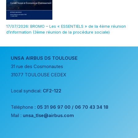
17/07/2026: BROMO – Les « ESSENTIELS » de la 4ème réunion
d’information (3ème réunion de la procédure sociale)
UNSA AIRBUS DS TOULOUSE
31 rue des Cosmonautes
31077 TOULOUSE CEDEX
Local syndical:
CF2-122
Téléphone :
05 31 96 97 00 / 06 70 43 34 18
Mail :
unsa_tlse@airbus.com