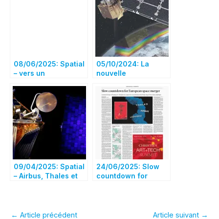
08/06/2025: Spatial
05/10/2024: La
– vers un
nouvelle
déclassement de la
Commission
France ?
européenne ouvre la
voie à une
éventuelle fusion
des satellites
d’Airbus et de Thales
09/04/2025: Spatial
24/06/2025: Slow
– Airbus, Thales et
countdown for
Leonardo plaident
European space
pour leur projet de
merger
fusion à Bruxelles
←
Article précédent
Article suivant
→