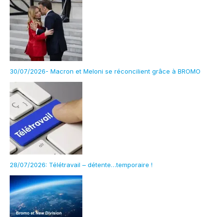
30/07/2026- Macron et Meloni se réconcilient grâce à BROMO
28/07/2026: Télétravail – détente…temporaire !