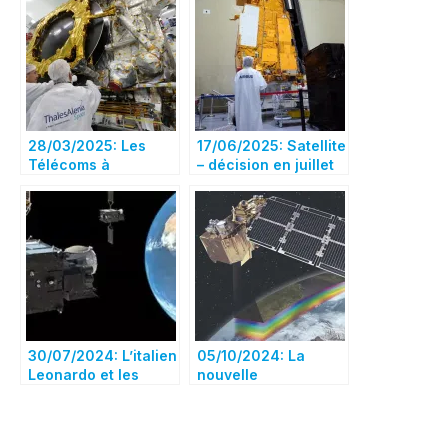
28/03/2025: Les
17/06/2025: Satellite
Télécoms à
– décision en juillet
Toulouse,
sur une possible
l’Observation à
alliance Airbus-
Cannes, la Science
Thales-Leonardo
et le radar en Italie !
30/07/2024: L’italien
05/10/2024: La
Leonardo et les
nouvelle
français Airbus et
Commission
Thales en
européenne ouvre la
pourparlers pour
voie à une