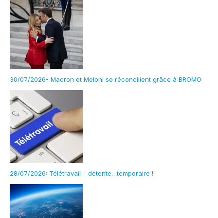
30/07/2026- Macron et Meloni se réconcilient grâce à BROMO
28/07/2026: Télétravail – détente…temporaire !