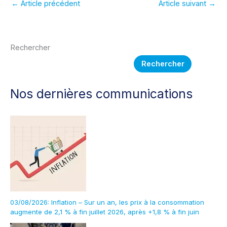
une alliance dans le
éventuelle fusion
←
Article précédent
Article suivant
→
domaine de l’espace
des satellites
d’Airbus et de Thales
Rechercher
Rechercher
Nos dernières communications
03/08/2026: Inflation – Sur un an, les prix à la consommation
augmente de 2,1 % à fin juillet 2026, après +1,8 % à fin juin