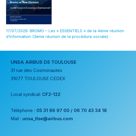
17/07/2026: BROMO – Les « ESSENTIELS » de la 4ème réunion
d’information (3ème réunion de la procédure sociale)
UNSA AIRBUS DS TOULOUSE
31 rue des Cosmonautes
31077 TOULOUSE CEDEX
Local syndical:
CF2-122
Téléphone :
05 31 96 97 00 / 06 70 43 34 18
Mail :
unsa_tlse@airbus.com