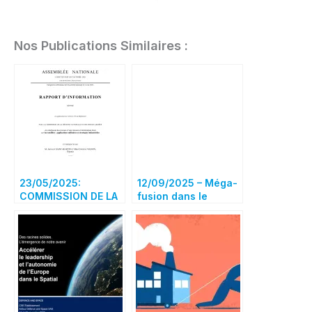
Nos Publications Similaires :
23/05/2025:
12/09/2025 – Méga-
COMMISSION DE LA
fusion dans le
DÉFENSE NATIONALE
spatial : Airbus,
ET DES FORCES
Leonardo et Thales
ARMÉES / Mission
entrent dans le «
d’information flash
money time »
sur les satellites –
applications
militaires et
stratégies