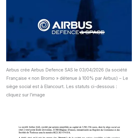
Airbus crée Airbus Defence SAS le 03/04/2026 (la société
Française « non Bromo » détenue à 100% par Airbus) – Le
siège social est à Elancourt. Les statuts ci-dessous :
cliquez sur l’image