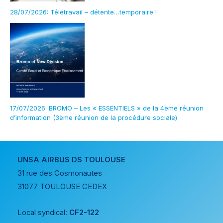
28/07/2026: Télétravail – détente…temporaire !
17/07/2026: BROMO – Les « ESSENTIELS » de la 4ème réunion
d’information (3ème réunion de la procédure sociale)
UNSA AIRBUS DS TOULOUSE
31 rue des Cosmonautes
31077 TOULOUSE CEDEX
Local syndical:
CF2-122