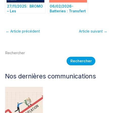
industrielles
27/11/2025: BROMO
06/02/2026-
– Les
Batteries : Transfert
« ESSENTIELS » de
vers CRISA, la
la 1ère réunion de la
tension monte, à qui
procédure sociale
le tour ensuite ?
←
Article précédent
Article suivant
→
Rechercher
Rechercher
Nos dernières communications