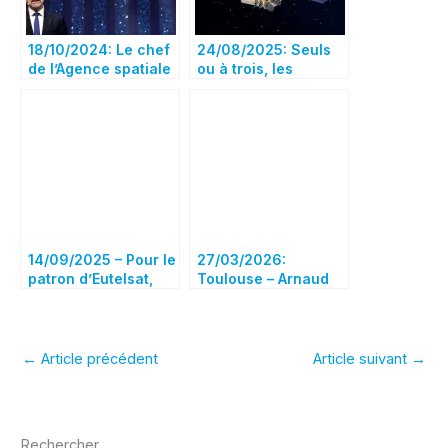
18/10/2024: Le chef
24/08/2025: Seuls
de l’Agence spatiale
ou à trois, les
européenne déclare
constructeurs
que l’Europe doit
repartent à l’attaque
être capable de
rivaliser au niveau
mondial
14/09/2025 – Pour le
27/03/2026:
patron d’Eutelsat,
Toulouse – Arnaud
« la constellation
Simion alerte sur
OneWeb est la seule
BROMO, un projet
réponse
spatial jugé
opérationnelle et
menaçant pour
←
Article précédent
Article suivant
→
souveraine à
l’emploi
Starlink »
Rechercher