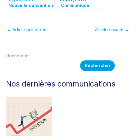
Nouvelle convention
Communiqué
de la Métallurgie:
intersyndical
Les droits des
Retraites :
salariés fragilisés!
mobilisation le 07/02
←
Article précédent
Article suivant
→
Rechercher
Rechercher
Nos dernières communications