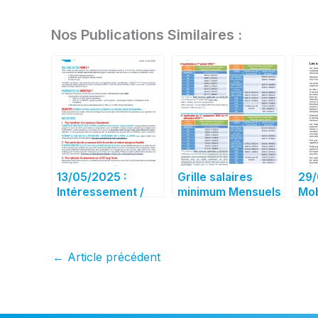
Nos Publications Similaires :
13/05/2025 :
Grille salaires
29/
Intéressement /
minimum Mensuels
Mob
Participation
et Cadres jusqu’au
grè
31/12/2026
se
←
Article précédent