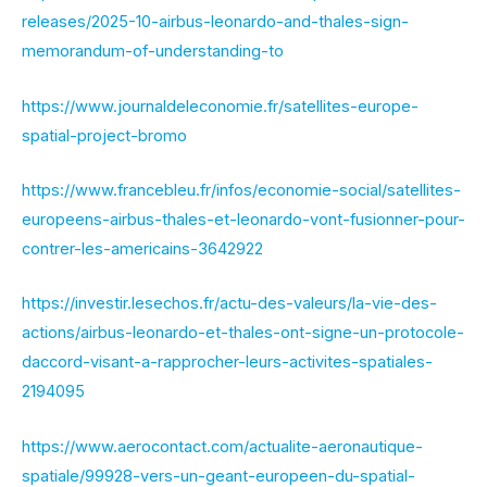
releases/2025-10-airbus-leonardo-and-thales-sign-
memorandum-of-understanding-to
https://www.journaldeleconomie.fr/satellites-europe-
spatial-project-bromo
https://www.francebleu.fr/infos/economie-social/satellites-
europeens-airbus-thales-et-leonardo-vont-fusionner-pour-
contrer-les-americains-3642922
https://investir.lesechos.fr/actu-des-valeurs/la-vie-des-
actions/airbus-leonardo-et-thales-ont-signe-un-protocole-
daccord-visant-a-rapprocher-leurs-activites-spatiales-
2194095
https://www.aerocontact.com/actualite-aeronautique-
spatiale/99928-vers-un-geant-europeen-du-spatial-