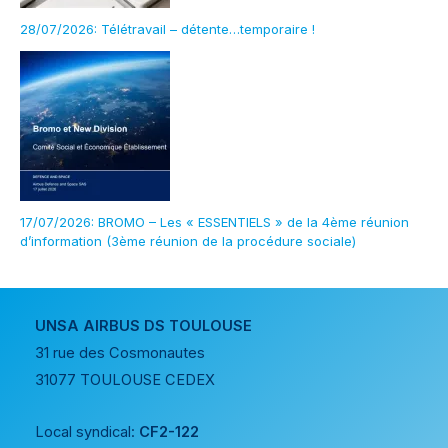
28/07/2026: Télétravail – détente…temporaire !
17/07/2026: BROMO – Les « ESSENTIELS » de la 4ème réunion
d’information (3ème réunion de la procédure sociale)
UNSA AIRBUS DS TOULOUSE
31 rue des Cosmonautes
31077 TOULOUSE CEDEX
Local syndical:
CF2-122