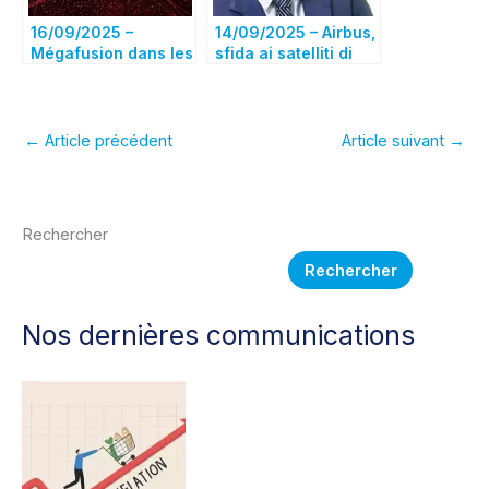
16/09/2025 –
14/09/2025 – Airbus,
Mégafusion dans les
sfida ai satelliti di
satellites: Leonardo
Musk «Grazie
souhaite une
all’aiuto di
gouvernance
Leonardo» (Corriere
paritaire avec Airbus
della sera –
←
Article précédent
Article suivant
→
et Thales
interview de Mikael
Schöllhorn)
Rechercher
Rechercher
Nos dernières communications