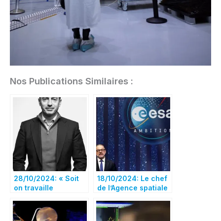
Nos Publications Similaires :
28/10/2024: « Soit
18/10/2024: Le chef
on travaille
de l’Agence spatiale
ensemble, soit on
européenne déclare
meurt », une
que l’Europe doit
conversation avec
être capable de