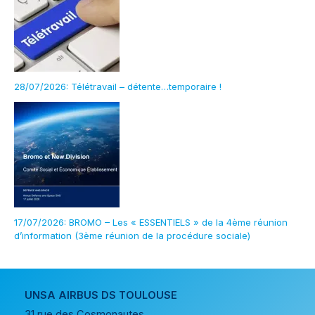
28/07/2026: Télétravail – détente…temporaire !
17/07/2026: BROMO – Les « ESSENTIELS » de la 4ème réunion
d’information (3ème réunion de la procédure sociale)
UNSA AIRBUS DS TOULOUSE
31 rue des Cosmonautes