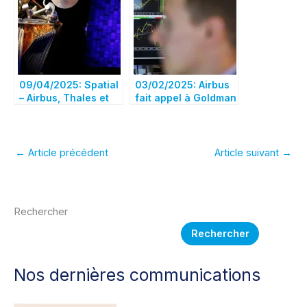
Guillaume Faury,
rivaliser au niveau
président exécutif
mondial
d’Airbus
09/04/2025: Spatial
03/02/2025: Airbus
– Airbus, Thales et
fait appel à Goldman
Leonardo plaident
Sachs pour élaborer
pour leur projet de
la stratégie d’une
fusion à Bruxelles
nouvelle entreprise
spatiale européenne
←
Article précédent
Article suivant
→
– Bloomberg
Rechercher
Rechercher
Nos dernières communications