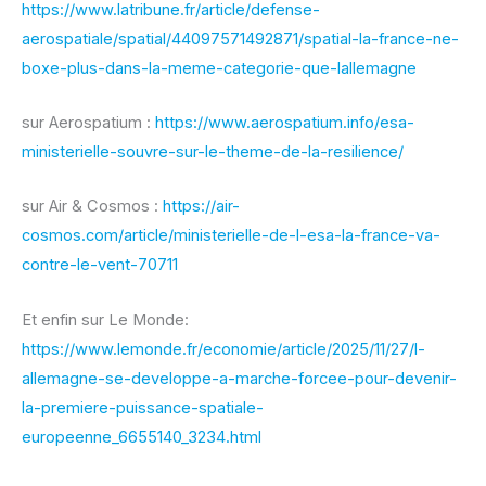
https://www.latribune.fr/article/defense-
aerospatiale/spatial/44097571492871/spatial-la-france-ne-
boxe-plus-dans-la-meme-categorie-que-lallemagne
sur Aerospatium :
https://www.aerospatium.info/esa-
ministerielle-souvre-sur-le-theme-de-la-resilience/
sur Air & Cosmos :
https://air-
cosmos.com/article/ministerielle-de-l-esa-la-france-va-
contre-le-vent-70711
Et enfin sur Le Monde:
https://www.lemonde.fr/economie/article/2025/11/27/l-
allemagne-se-developpe-a-marche-forcee-pour-devenir-
la-premiere-puissance-spatiale-
europeenne_6655140_3234.html