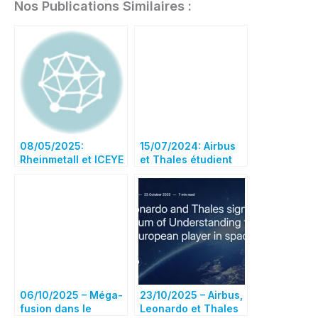
Nos Publications Similaires :
08/05/2025:
15/07/2024: Airbus
Rheinmetall et ICEYE
et Thales étudient
prévoient de créer
très sérieusement
une coentreprise –
un rapprochement
Production de
de leurs activités
satellites et autres
spatiales
solutions spatiales
dans le nouveau
pôle spatial de
Rheinmetall
06/10/2025 – Méga-
23/10/2025 – Airbus,
fusion dans le
Leonardo et Thales