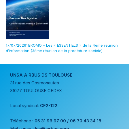
17/07/2026: BROMO – Les « ESSENTIELS » de la 4ème réunion
d’information (3ème réunion de la procédure sociale)
UNSA AIRBUS DS TOULOUSE
31 rue des Cosmonautes
31077 TOULOUSE CEDEX
Local syndical:
CF2-122
Téléphone :
05 31 96 97 00 / 06 70 43 34 18
Mail :
unsa_tlse@airbus.com