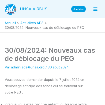
Aller
UNSA AIRBUS
au
J'adhère
contenu
Accueil
Actualités ADS
30/08/2024: Nouveaux cas de déblocage du PEG
30/08/2024: Nouveaux cas
de déblocage du PEG
Par
admin.ads@unsa.org
/
30 août 2024
Vous pouvez demander depuis le 7 juillet 2024 un
déblocage anticipé des fonds qui se trouvent sur
votre PEG :
lorsque vous êtes
proche aidant
, ou lorsque votre