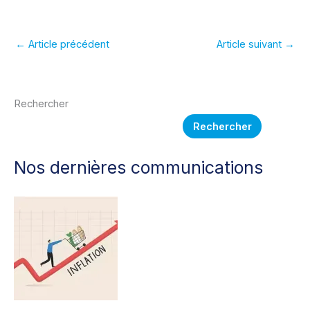
la classification et
maladie – nouveau
l’évolution de la
process !
structure des
emplois
←
Article précédent
Article suivant
→
Rechercher
Rechercher
Nos dernières communications