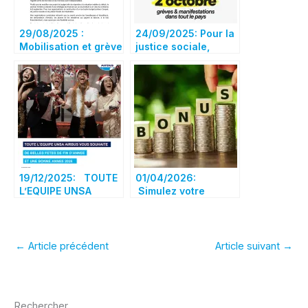
29/08/2025 :
24/09/2025: Pour la
Mobilisation et grève
justice sociale,
le 18 septembre
fiscale et
environnementale,
mobilisons-nous le 2
octobre ! Toulouse
Saint-cyprien à 14h
19/12/2025: TOUTE
01/04/2026:
L’EQUIPE UNSA
Simulez votre
AIRBUS VOUS
BONUS
SOUHAITE DE BELLES
FETES DE FIN
D’ANNEE
←
Article précédent
Article suivant
→
Rechercher