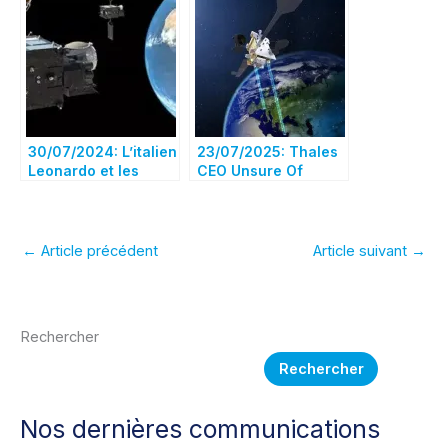
Cannes, la Science
Thales-Leonardo
et le radar en Italie !
30/07/2024: L’italien
23/07/2025: Thales
Leonardo et les
CEO Unsure Of
français Airbus et
Satellite Merger
Thales en
Talks Outcome
pourparlers pour
une alliance dans le
←
Article précédent
Article suivant
→
domaine de l’espace
Rechercher
Rechercher
Nos dernières communications