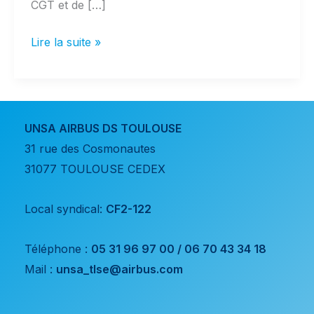
CGT et de […]
16/04/25: Résultats
Lire la suite »
élections
IPECA
UNSA AIRBUS DS TOULOUSE
31 rue des Cosmonautes
31077 TOULOUSE CEDEX
Local syndical:
CF2-122
Téléphone :
05 31 96 97 00 / 06 70 43 34 18
Mail :
unsa_tlse@airbus.com