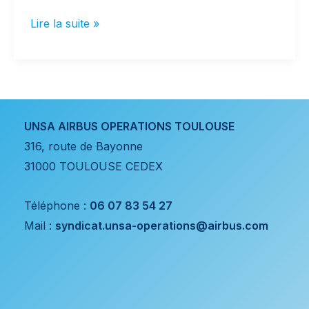
15/04/25: Déménagement
Lire la suite »
Elancourt
UNSA AIRBUS OPERATIONS TOULOUSE
316, route de Bayonne
31000 TOULOUSE CEDEX
Téléphone :
06 07 83 54 27
Mail :
syndicat.unsa-operations@airbus.com