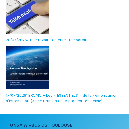
28/07/2026: Télétravail – détente…temporaire !
17/07/2026: BROMO – Les « ESSENTIELS » de la 4ème réunion
d’information (3ème réunion de la procédure sociale)
UNSA AIRBUS DS TOULOUSE