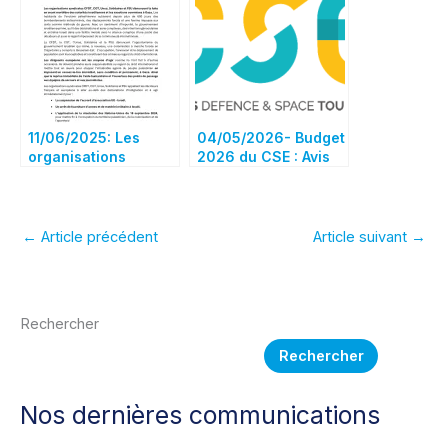
mobilisation
11/06/2025: Les
04/05/2026- Budget
organisations
2026 du CSE : Avis
syndicales CFDT,
de l’UNSA au CSE du
CGT, UNSA,
30/04/2026
Solidaires et FSU
dénoncent la fuite
←
Article précédent
Article suivant
→
en avant mortifère
des autorités
israéliennes et les
exactions commises
Rechercher
à Gaza.
Rechercher
Nos dernières communications