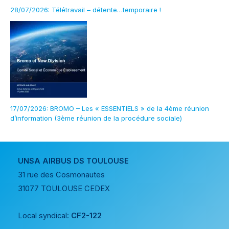
28/07/2026: Télétravail – détente…temporaire !
17/07/2026: BROMO – Les « ESSENTIELS » de la 4ème réunion
d’information (3ème réunion de la procédure sociale)
UNSA AIRBUS DS TOULOUSE
31 rue des Cosmonautes
31077 TOULOUSE CEDEX
Local syndical:
CF2-122