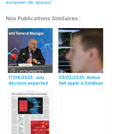
europeen-de-spacex/
Nos Publications Similaires :
17/06/2025: July
03/02/2025: Airbus
decision expected
fait appel à Goldman
on combination of
Sachs pour élaborer
European space
la stratégie d’une
companies
nouvelle entreprise
spatiale européenne
– Bloomberg