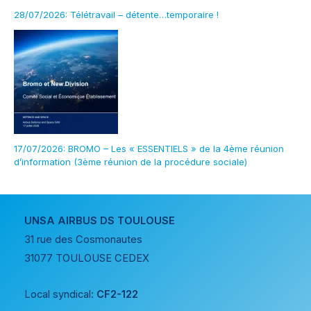
28/07/2026: Télétravail – détente…temporaire !
17/07/2026: BROMO – Les « ESSENTIELS » de la 4ème réunion
d’information (3ème réunion de la procédure sociale)
UNSA AIRBUS DS TOULOUSE
31 rue des Cosmonautes
31077 TOULOUSE CEDEX
Local syndical:
CF2-122