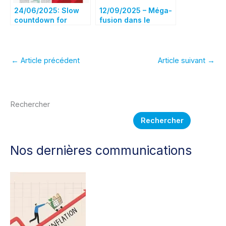
24/06/2025: Slow
12/09/2025 – Méga-
countdown for
fusion dans le
European space
spatial : Airbus,
merger
Leonardo et Thales
entrent dans le «
money time »
←
Article précédent
Article suivant
→
Rechercher
Rechercher
Nos dernières communications