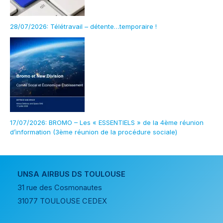
28/07/2026: Télétravail – détente…temporaire !
17/07/2026: BROMO – Les « ESSENTIELS » de la 4ème réunion
d’information (3ème réunion de la procédure sociale)
UNSA AIRBUS DS TOULOUSE
31 rue des Cosmonautes
31077 TOULOUSE CEDEX