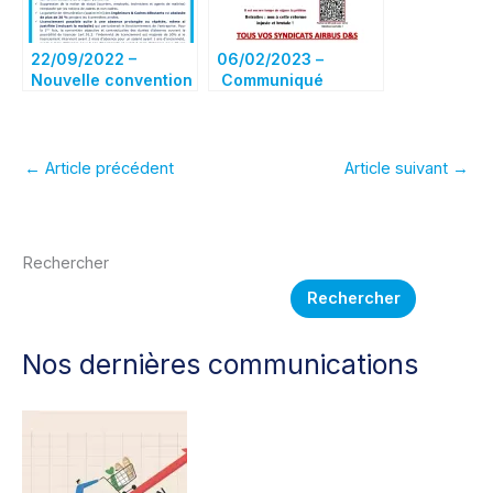
22/09/2022 –
06/02/2023 –
Nouvelle convention
Communiqué
de la Métallurgie:
intersyndical
Les droits des
Retraites :
salariés fragilisés!
mobilisation le 07/02
←
Article précédent
Article suivant
→
Rechercher
Rechercher
Nos dernières communications