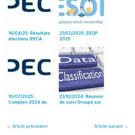
16/04/25: Résultats
21/02/2025: ESOP
élections IPECA
2025
10/07/2025:
21/10/2024: Réunion
Comptes 2024 du
de suivi Groupe sur
contrat AIRBUS
la classification et
Santé & Prévoyance
l’évolution de la
IPECA dans le rouge
structure des
!
emplois
←
Article précédent
Article suivant
→