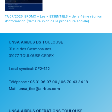
17/07/2026: BROMO – Les « ESSENTIELS » de la 4ème réunion
d’information (3ème réunion de la procédure sociale)
UNSA AIRBUS DS TOULOUSE
31 rue des Cosmonautes
31077 TOULOUSE CEDEX
Local syndical:
CF2-122
Téléphone :
05 31 96 97 00 / 06 70 43 34 18
Mail :
unsa_tlse@airbus.com
UNSA AIRBUS OPERATIONS TOULOUSE