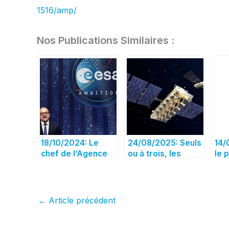
1516/amp/
Nos Publications Similaires :
18/10/2024: Le
24/08/2025: Seuls
14/
chef de l’Agence
ou à trois, les
le 
spatiale
constructeurs
d’E
européenne
repartent à
con
déclare que
l’attaque
One
l’Europe doit être
seu
←
Article précédent
capable de
opé
rivaliser au niveau
sou
mondial
Sta