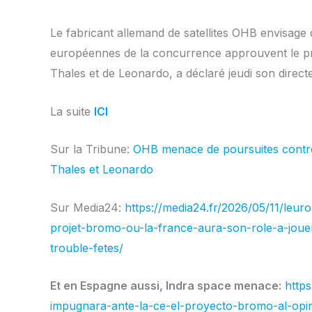
Le fabricant allemand de satellites OHB envisage d’
européennes de la concurrence approuvent le projet
Thales et de Leonardo, a déclaré jeudi son direct
La suite
ICI
Sur la Tribune:
OHB menace de poursuites contre l
Thales et Leonardo
Sur Media24:
https://media24.fr/2026/05/11/leu
projet-bromo-ou-la-france-aura-son-role-a-joue
trouble-fetes/
Et en Espagne aussi, Indra space menace:
http
impugnara-ante-la-ce-el-proyecto-bromo-al-opi