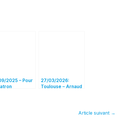
09/2025 – Pour
27/03/2026:
patron
Toulouse – Arnaud
utelsat, « la
Simion alerte sur
stellation
BROMO, un projet
Web est la
spatial jugé
le réponse
menaçant pour
Article suivant
→
rationnelle et
l’emploi
veraine à
rlink »