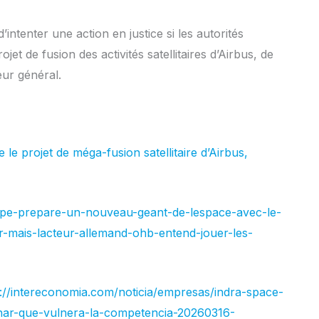
intenter une ​action en justice si les autorités
 de fusion des activités satellitaires d’Airbus, ​de
eur général.
e projet de méga-fusion satellitaire d’Airbus,
rope-prepare-un-nouveau-geant-de-lespace-avec-le-
r-mais-lacteur-allemand-ohb-entend-jouer-les-
s://intereconomia.com/noticia/empresas/indra-space-
nar-que-vulnera-la-competencia-20260316-