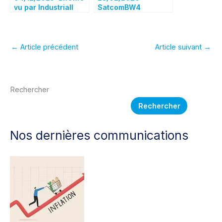
vu par Industriall
SatcomBW4
Europe (l’union des
(constellation
syndicats
militaire Allemande)–
Européens)
Airbus propose de
construire une
←
Article précédent
Article suivant
→
nouvelle usine
d’assemblage final
OneWeb en
Allemagne
Rechercher
Rechercher
Nos dernières communications