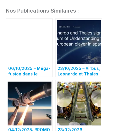
Nos Publications Similaires :
06/10/2025 – Méga-
23/10/2025 – Airbus,
fusion dans le
Leonardo et Thales
spatial : poker
ont signé un
menteur entre
protocole d’accord
Airbus, Leonardo et
visant à rapprocher
Thales
leurs activités
spatiales
04/12/2025: BROMO
23/02/2026: