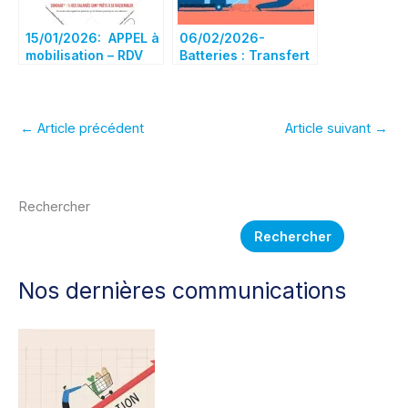
15/01/2026: APPEL à
06/02/2026-
mobilisation – RDV
Batteries : Transfert
MARDI 20 JANVIER
vers CRISA, la
2026 à 13h00
tension monte, à qui
devant LE SELF DU
le tour ensuite ?
PALAYS
←
Article précédent
Article suivant
→
Rechercher
Rechercher
Nos dernières communications