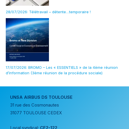
28/07/2026: Télétravail – détente…temporaire !
17/07/2026: BROMO – Les « ESSENTIELS » de la 4ème réunion
d’information (3ème réunion de la procédure sociale)
UNSA AIRBUS DS TOULOUSE
31 rue des Cosmonautes
31077 TOULOUSE CEDEX
Local syndical:
CF2-122